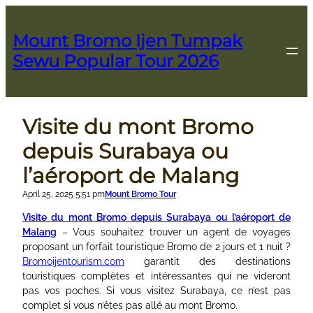
Skip
to
Mount Bromo Ijen Tumpak
content
Sewu Popular Tour 2026
Visite du mont Bromo
depuis Surabaya ou
l’aéroport de Malang
April 25, 2025 5:51 pm
Mount Bromo Tour
Visite du mont Bromo depuis Surabaya ou l’aéroport de
Malang
– Vous souhaitez trouver un agent de voyages
proposant un forfait touristique Bromo de 2 jours et 1 nuit ?
Bromoijentourism.com
garantit des destinations
touristiques complètes et intéressantes qui ne videront
pas vos poches. Si vous visitez Surabaya, ce n’est pas
complet si vous n’êtes pas allé au mont Bromo.