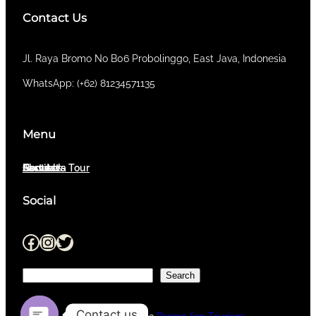
Contact Us
​Jl. Raya Bromo No B06 Probolinggo, East Java, Indonesia
WhatsApp: (+62) 81234571135
Menu
Home
About Us
Services
Contact
East Java Tour
Social
Facebook
Instagram
Twitter
S
Search
e
a
Contact us