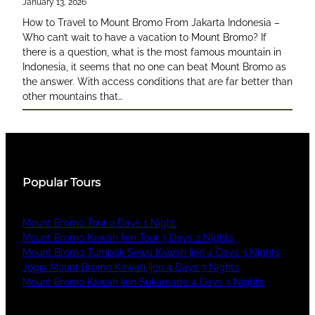
January 13, 2026
How to Travel to Mount Bromo From Jakarta Indonesia –
Who can’t wait to have a vacation to Mount Bromo? If
there is a question, what is the most famous mountain in
Indonesia, it seems that no one can beat Mount Bromo as
the answer. With access conditions that are far better than
other mountains that…
Popular Tours
Mount Bromo Tour 2 Days 1 Night
Mount Bromo Kawah Ijen Tour 3 Days 2 Nights
Mount Bromo Tumpak Sewu Kawah Ijen 4 Days 3 Nights
Jogja Mount Bromo Kawah Ijen 4 Days 3 Nights
Mount Bromo Kawah Ijen Sukamade 4 Days 3 Nights