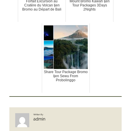
Forfait Excursion au
Mount Bromo Kawah Ijen
Cratère du Volcan Ijen
Tour Packages 3Days
Bromo au Départ de Bali
2Nights
Share Tour Package Bromo
Ijen Sewu From
Probolinggo
Written By
admin